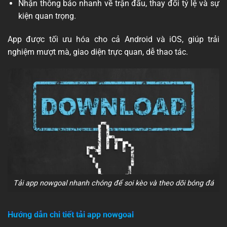
Nhận thông báo nhanh về trận đấu, thay đổi tỷ lệ và sự
kiện quan trọng.
App được tối ưu hóa cho cả Android và iOS, giúp trải
nghiệm mượt mà, giao diện trực quan, dễ thao tác.
Tải app nowgoal nhanh chóng để soi kèo và theo dõi bóng đá
Hướng dẫn chi tiết tải app nowgoal