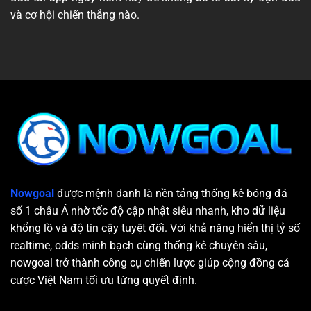
và cơ hội chiến thắng nào.
Nowgoal
được mệnh danh là nền tảng thống kê bóng đá
số 1 châu Á nhờ tốc độ cập nhật siêu nhanh, kho dữ liệu
khổng lồ và độ tin cậy tuyệt đối. Với khả năng hiển thị tỷ số
realtime, odds minh bạch cùng thống kê chuyên sâu,
nowgoal trở thành công cụ chiến lược giúp cộng đồng cá
cược Việt Nam tối ưu từng quyết định.