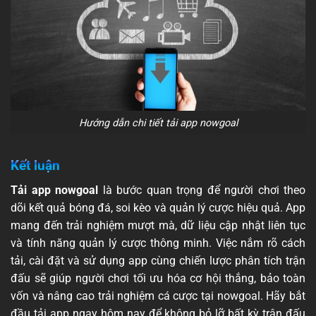
Hướng dẫn chi tiết tải app nowgoal
Kết luận
Tải app nowgoal
là bước quan trọng để người chơi theo
dõi kết quả bóng đá, soi kèo và quản lý cược hiệu quả. App
mang đến trải nghiệm mượt mà, dữ liệu cập nhật liên tục
và tính năng quản lý cược thông minh. Việc nắm rõ cách
tải, cài đặt và sử dụng app cùng chiến lược phân tích trận
đấu sẽ giúp người chơi tối ưu hóa cơ hội thắng, bảo toàn
vốn và nâng cao trải nghiệm cá cược tại nowgoal. Hãy bắt
đầu tải app ngay hôm nay để không bỏ lỡ bất kỳ trận đấu