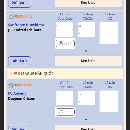
Kèo khác
Dữ liệu
Cả trận
Cả trận
Cả trận
H
08/08
17:15
Cược Chấp
Tài/Xỉu
1X2
Cượ
Sanfrecce Hiroshima
1.47
0.87
0.87
1
2.5
JEF United Ichihara
6.30
-0.95
-0.97
U
4.11
2867
Kèo khác
Dữ liệu
K-LEAGUE HÀN QUỐC
Cả trận
Cả trận
Cả trận
H
08/08
18:00
Cược Chấp
Tài/Xỉu
1X2
Cượ
FC Anyang
2.70
-0.95
-0.94
0
2.5
Daejeon Citizen
2.43
0.85
0.82
U
3.13
2682
Kèo khác
Dữ liệu