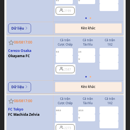
1.00
0.92
0.5
U
0/0.5
2.96
2199
Kèo khác
Dữ liệu
Cả trận
Cả trận
Cả trận
H
08/08
17:00
Cược Chấp
Tài/Xỉu
1X2
Cượ
Cerezo Osaka
1.96
0.96
0.90
0.5
2.5
Okayama FC
3.63
0.96
1.00
U
3.39
2587
Kèo khác
Dữ liệu
Cả trận
Cả trận
Cả trận
H
08/08
17:00
Cược Chấp
Tài/Xỉu
1X2
Cượ
FC Tokyo
2.51
-0.89
-0.94
0/0.5
2/2.5
0
FC Machida Zelvia
2.77
0.80
0.82
U
2.92
2273