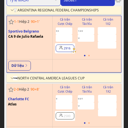
Tỷ lệ MALAY
SBOBET
ARGENTINA REGIONAL FEDERAL CHAMPIONSHIPS
Cả trận
Cả trận
Cả trận
H
1
-
1
Hiệp 2
90+1
'
Cược Chấp
Tài/Xỉu
1X2
Cư
4.93
Sportivo Belgrano
0.80
0.75
0.5
1.5/2
CA 9 de Julio Rafaela
1.90
0.90
0.95
U
2.37
2916
Dữ liệu
NORTH CENTRAL AMERICA LEAGUES CUP
Cả trận
Cả trận
Cả trận
2
-
0
Hiệp 2
90+8
'
Cược Chấp
Tài/Xỉu
1X2
Cư
3.20
Charlotte FC
0.70
0.92
0
0.5/1
Atlas
3.91
-0.75
0.96
U
1.87
2580