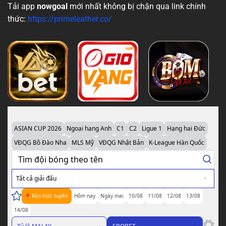
Tải app
nowgoal
mới nhất không bị chặn qua link chính
thức:
https://primeleather.co/
ASIAN CUP 2026
Ngoại hạng Anh
C1
C2
Ligue 1
Hạng hai Đức
VĐQG Bồ Đào Nha
MLS Mỹ
VĐQG Nhật Bản
K-League Hàn Quốc
Tất cả giải đấu
Kèo trực tuyến
Hôm nay
Ngày mai
10/08
11/08
12/08
13/08
14/08