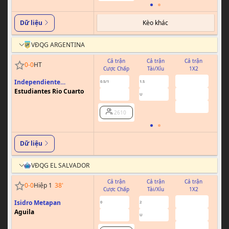
Kèo khác
Dữ liệu
VĐQG ARGENTINA
Cả trận
Cả trận
Cả trận
0
-
0
HT
Cược Chấp
Tài/Xỉu
1X2
Cư
1.58
Independiente
0.78
0.84
0.5/1
1.5
Rivadavia
Estudiantes Rio Cuarto
7.50
-0.84
-0.94
U
3.17
2610
Dữ liệu
VĐQG EL SALVADOR
Cả trận
Cả trận
Cả trận
0
-
0
Hiệp 1
38
'
Cược Chấp
Tài/Xỉu
1X2
Cư
2.69
Isidro Metapan
0.99
1.00
0
2
Aguila
2.52
0.85
0.82
U
2.83