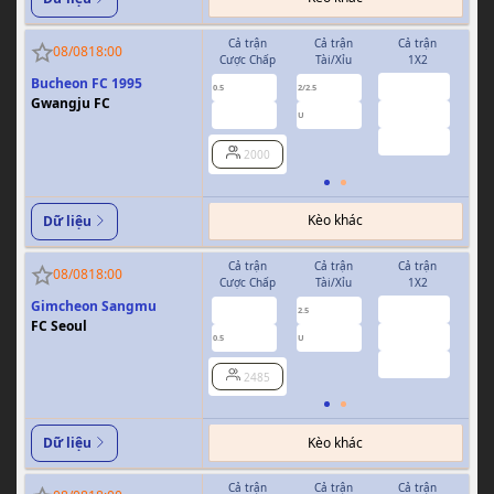
Cả trận
Cả trận
Cả trận
H
08/08
18:00
Cược Chấp
Tài/Xỉu
1X2
Cượ
Bucheon FC 1995
1.95
0.95
-0.94
0.5
2/2.5
Gwangju FC
3.77
0.95
0.82
U
3.10
2000
Kèo khác
Dữ liệu
Cả trận
Cả trận
Cả trận
H
08/08
18:00
Cược Chấp
Tài/Xỉu
1X2
Cượ
Gimcheon Sangmu
3.39
0.90
0.85
2.5
FC Seoul
2.00
1.00
-0.97
0.5
U
0/0.5
3.27
2485
Kèo khác
Dữ liệu
Cả trận
Cả trận
Cả trận
H