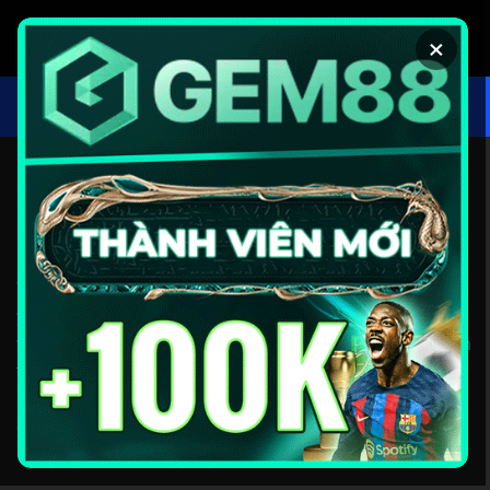
Chuyển
đến
×
nội
dung
XEM BÓNG
SOI KÈO
NOWGOAL – NỀN TẢNG LIVESCORE
BÓNG ĐÁ - LINK TẢI APP T8/2026
Trong bóng đá hiện đại, thông tin và dữ liệu đã trở thành
yếu tố quyết định không kém gì kỹ năng trên sân cỏ. Đối
với giới cá cược, việc nắm bắt thống kê chính xác còn quan
trọng hơn bởi nó ảnh hưởng trực tiếp đến tỷ lệ thắng thua.
Chính vì thế,
nowgoal
được xem là nền tảng thống kê bóng
đá số 1 châu Á, nơi hội tụ tốc độ cập nhật, độ tin cậy và
kho dữ liệu khổng lồ mà ít nền tảng nào sánh kịp.