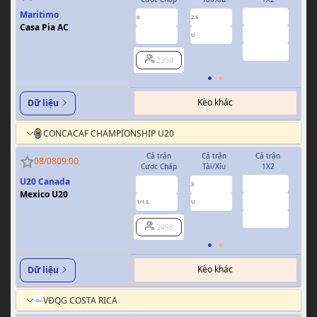
Maritimo
2.36
0.80
-0.97
0
2.5
0
Casa Pia AC
2.77
-0.89
0.85
U
3.15
2350
Kèo khác
Dữ liệu
CONCACAF CHAMPIONSHIP U20
Cả trận
Cả trận
Cả trận
H
08/08
09:00
Cược Chấp
Tài/Xỉu
1X2
Cượ
U20 Canada
6.30
-0.89
0.96
3
Mexico U20
1.29
0.70
0.84
1/1.5
U
0.5
4.53
2498
Kèo khác
Dữ liệu
VĐQG COSTA RICA