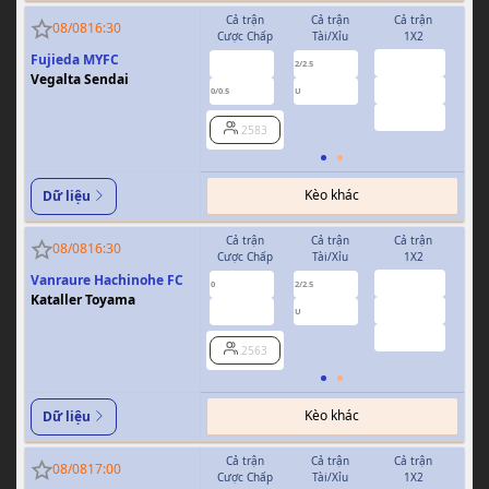
Cả trận
Cả trận
Cả trận
H
08/08
16:30
Cược Chấp
Tài/Xỉu
1X2
Cượ
Fujieda MYFC
3.41
-0.89
0.93
2/2.5
Vegalta Sendai
2.11
0.82
0.97
0/0.5
U
3.18
2583
Kèo khác
Dữ liệu
Cả trận
Cả trận
Cả trận
H
08/08
16:30
Cược Chấp
Tài/Xỉu
1X2
Cượ
Vanraure Hachinohe FC
2.77
-0.93
0.90
0
2/2.5
0
Kataller Toyama
2.44
0.83
0.98
U
3.01
2563
Kèo khác
Dữ liệu
Cả trận
Cả trận
Cả trận
H
08/08
17:00
Cược Chấp
Tài/Xỉu
1X2
Cượ