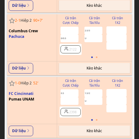
Kèo khác
Dữ liệu
Cả trận
Cả trận
Cả trận
2
-
1
Hiệp 2
90+7
'
Cược Chấp
Tài/Xỉu
1X2
Cư
1.05
Columbus Crew
0.67
0.75
2.5/3
Pachuca
29.00
-0.71
-0.86
0/0.5
U
8.60
2122
Kèo khác
Dữ liệu
Cả trận
Cả trận
Cả trận
1
-
0
Hiệp 2
52
'
Cược Chấp
Tài/Xỉu
1X2
Cư
1.95
FC Cincinnati
0.98
0.83
0.5
1.5/2
Pumas UNAM
4.07
0.92
-0.95
U
2.91
2398
Kèo khác
Dữ liệu