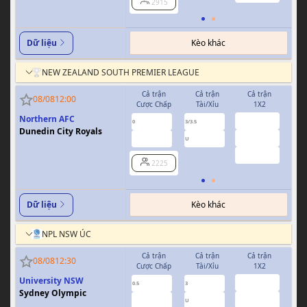
2915
Kèo khác
Dữ liệu
NEW ZEALAND SOUTH PREMIER LEAGUE
Cả trận
Cả trận
Cả trận
H
08/08
12:00
Cược Chấp
Tài/Xỉu
1X2
Cượ
Northern AFC
2.37
0.94
0.80
0
3/3.5
0
Dunedin City Royals
2.21
0.80
0.94
U
3.36
2225
Kèo khác
Dữ liệu
NPL NSW ÚC
Cả trận
Cả trận
Cả trận
H
08/08
12:30
Cược Chấp
Tài/Xỉu
1X2
Cượ
University NSW
1.98
0.98
1.00
0.5
3
0/0.5
Sydney Olympic
3.05
0.84
0.80
U