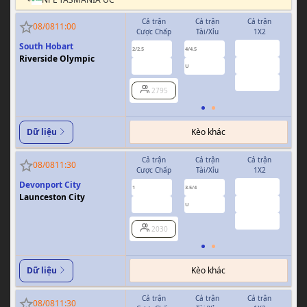
Cả trận
Cả trận
Cả trận
H
08/08
11:00
Cược Chấp
Tài/Xỉu
1X2
Cượ
South Hobart
1.15
0.85
0.87
2/2.5
4/4.5
Riverside Olympic
9.00
0.99
0.95
U
6.90
2795
Kèo khác
Dữ liệu
Cả trận
Cả trận
Cả trận
H
08/08
11:30
Cược Chấp
Tài/Xỉu
1X2
Cượ
Devonport City
1.52
0.92
0.83
1
3.5/4
0/0.5
Launceston City
4.01
0.90
0.97
U
4.21
2030
Kèo khác
Dữ liệu
Cả trận
Cả trận
Cả trận
H
08/08
11:30