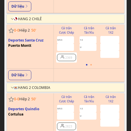
Dữ liệu
HẠNG 2 CHILÊ
Cả trận
Cả trận
Cả trận
0
-
0
Hiệp 2
50
'
Cược Chấp
Tài/Xỉu
1X2
Cư
2.37
Deportes Santa Cruz
-0.97
0.94
0/0.5
1.5
Puerto Montt
3.25
0.81
0.88
U
2.55
2369
Dữ liệu
HẠNG 2 COLOMBIA
Cả trận
Cả trận
Cả trận
0
-
0
Hiệp 2
50
'
Cược Chấp
Tài/Xỉu
1X2
Cư
2.19
Deportes Quindio
0.78
-0.96
0/0.5
1.5
Cortulua
3.96
-0.94
0.78
U
2.43
2823